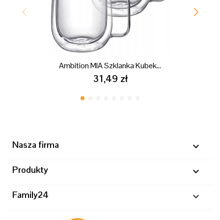
Ambition MIA Szklanka Kubek...
31,49 zł
Nasza firma

Produkty

Family24
keyboard_arrow_down