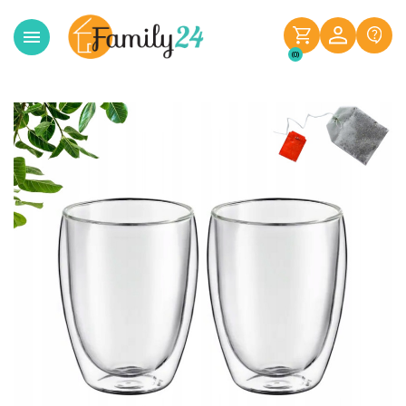

(0)