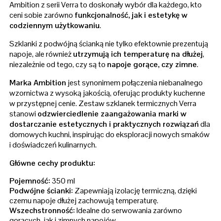
Ambition z serii Verra to doskonały wybór dla każdego, kto
ceni sobie zarówno
funkcjonalność, jak i estetykę w
codziennym użytkowaniu
.
Szklanki z podwójną ścianką nie tylko efektownie prezentują
napoje, ale również
utrzymują ich temperaturę na dłużej
,
niezależnie od tego, czy są to
napoje gorące, czy zimne
.
Marka Ambition
jest synonimem połączenia niebanalnego
wzornictwa z wysoką jakością, oferując produkty kuchenne
w przystępnej cenie. Zestaw szklanek termicznych Verra
stanowi
odzwierciedlenie zaangażowania marki w
dostarczanie estetycznych i praktycznych rozwiązań
dla
domowych kuchni, inspirując do eksploracji nowych smaków
i doświadczeń kulinarnych.
Główne cechy produktu:
Pojemność:
350 ml
Podwójne ścianki:
Zapewniają izolację termiczną, dzięki
czemu napoje dłużej zachowują temperaturę.
Wszechstronność:
Idealne do serwowania zarówno
gorących, jak i zimnych napojów.