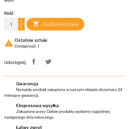
Brutto
Ilość

Dodaj do koszyka
Ostatnie sztuki
warning
Dostępność: 1
Udostępnij
Gwarancja
Na każdy produkt zakupiony w naszym sklepie otrzymasz 24
miesiące gwarancji.
Ekspresowa wysyłka
Zakupione przez Ciebie produkty wyślemy najpóźniej
następnego dnia roboczego
Łatwy zwrot