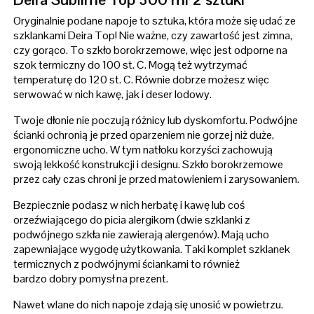
Oryginalnie podane napoje to sztuka, która może się udać ze
szklankami Deira Top! Nie ważne, czy zawartość jest zimna,
czy gorąco. To szkło borokrzemowe, więc jest odporne na
szok termiczny do 100 st. C. Mogą też wytrzymać
temperaturę do 120 st. C. Równie dobrze możesz więc
serwować w nich kawę, jak i deser lodowy.
Twoje dłonie nie poczują różnicy lub dyskomfortu. Podwójne
ścianki ochronią je przed oparzeniem nie gorzej niż duże,
ergonomiczne ucho. W tym natłoku korzyści zachowują
swoją lekkość konstrukcji i designu. Szkło borokrzemowe
przez cały czas chroni je przed matowieniem i zarysowaniem.
Bezpiecznie podasz w nich herbatę i kawę lub coś
orzeźwiającego do picia alergikom (dwie szklanki z
podwójnego szkła nie zawierają alergenów). Mają ucho
zapewniające wygodę użytkowania. Taki komplet szklanek
termicznych z podwójnymi ściankami to również
bardzo dobry pomysł na prezent.
Nawet wlane do nich napoje zdają się unosić w powietrzu.