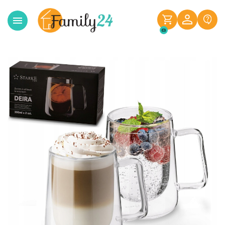

(0)