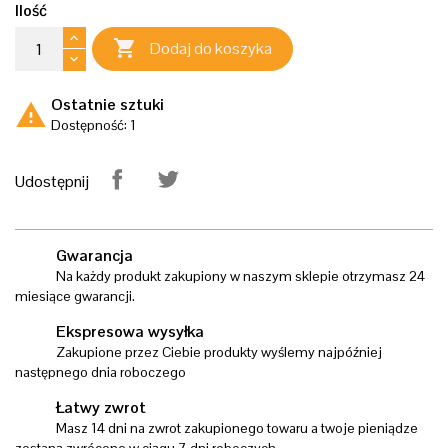
Ilość

Dodaj do koszyka
Ostatnie sztuki
warning
Dostępność: 1
Udostępnij
Gwarancja
Na każdy produkt zakupiony w naszym sklepie otrzymasz 24
miesiące gwarancji.
Ekspresowa wysyłka
Zakupione przez Ciebie produkty wyślemy najpóźniej
następnego dnia roboczego
Łatwy zwrot
Masz 14 dni na zwrot zakupionego towaru a twoje pieniądze